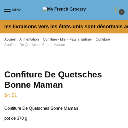
Skip to navigation
Skip to content
MENU
0
les livraisons vers les états-unis sont désormais a
Accueil
/
Alimentation
/
Confiture - Miel - Pâte à Tartiner
/
Confiture
/
Confiture De Quetsches Bonne Maman
Confiture De Quetsches
Bonne Maman
$
4.51
Confiture De Quetsches Bonne Maman
pot de 370 g