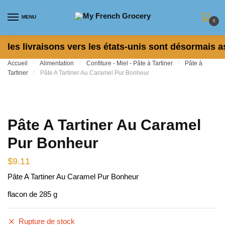
Skip to navigation
Skip to content
MENU
0
les livraisons vers les états-unis sont désormais a
Accueil
/
Alimentation
/
Confiture - Miel - Pâte à Tartiner
/
Pâte à
Tartiner
/
Pâte A Tartiner Au Caramel Pur Bonheur
Pâte A Tartiner Au Caramel
Pur Bonheur
$
9.11
Pâte A Tartiner Au Caramel Pur Bonheur
flacon de 285 g
Rupture de stock