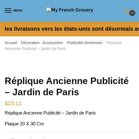
Skip
Skip
to
to
MENU
0
navigation
content
les livraisons vers les états-unis sont désormais a
Accueil
/
Décoration - Accessoires
/
Publicités Anciennes
/
Réplique
Ancienne Publicité – Jardin de Paris
Réplique Ancienne Publicité
– Jardin de Paris
$
23.11
Réplique Ancienne Publicité – Jardin de Paris
Plaque 20 X 30 Cm