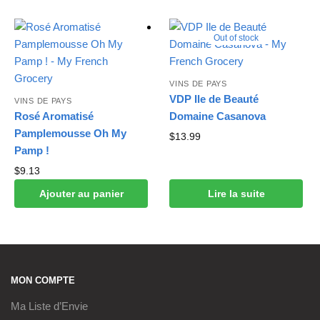
Out of stock
VINS DE PAYS
VDP Ile de Beauté
VINS DE PAYS
Rosé Aromatisé
Domaine Casanova
Pamplemousse Oh My
$
13.99
Pamp !
$
9.13
Ajouter au panier
Lire la suite
MON COMPTE
Ma Liste d’Envie