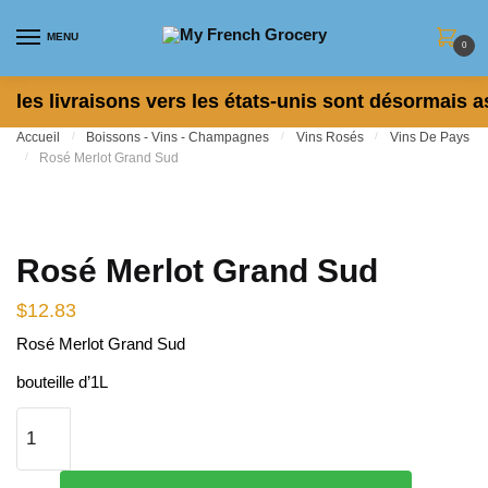
Skip to navigation
Skip to content
MENU
0
les livraisons vers les états-unis sont désormais a
Accueil
/
Boissons - Vins - Champagnes
/
Vins Rosés
/
Vins De Pays
/
Rosé Merlot Grand Sud
Rosé Merlot Grand Sud
$
12.83
Rosé Merlot Grand Sud
bouteille d’1L
quantité de Rosé Merlot Grand Sud