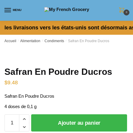
Skip
Skip
to
to
MENU
0
navigation
content
les livraisons vers les états-unis sont désormais a
Accueil
/
Alimentation
/
Condiments
/
Safran En Poudre Ducros
Safran En Poudre Ducros
$
9.48
Safran En Poudre Ducros
4 doses de 0,1 g
quantité
Ajouter au panier
de
Safran