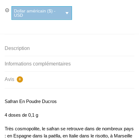
En
Dollar américain ($) -
Poudre
USD
Ducros
Description
Informations complémentaires
Avis
0
Safran En Poudre Ducros
4 doses de 0,1 g
Très cosmopolite, le safran se retrouve dans de nombreux pays
: en Espagne dans la paëlla, en Italie dans le risotto, à Marseille