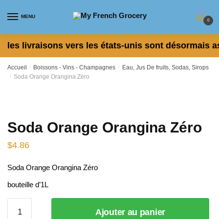
Skip to navigation
Skip to content
MENU
0
les livraisons vers les états-unis sont désormais a
Accueil
/
Boissons - Vins - Champagnes
/
Eau, Jus De fruits, Sodas, Sirops
/
Soda Orange Orangina Zéro
Soda Orange Orangina Zéro
$
4.86
Soda Orange Orangina Zéro
bouteille d’1L
quantité
Ajouter au panier
de Soda