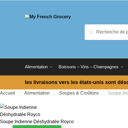
Skip to navigation
Skip to content
Recherche pour :
Recherche
Alimentation
Boissons – Vins – Champagnes
les livraisons vers les états-unis sont dés
Accueil
/
Alimentation
/
Soupes & Croûtons
/
Soupe In
Soupe Indienne Déshydratée Royco