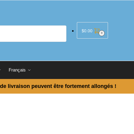
$
0.00
0
Français
 de livraison peuvent être fortement allongés !