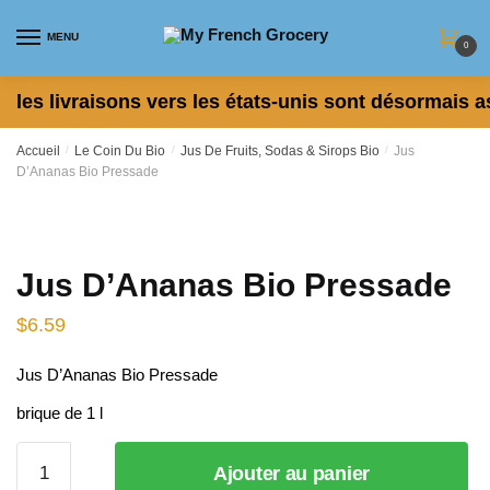
Skip to navigation
Skip to content
MENU
0
les livraisons vers les états-unis sont désormais a
Accueil
/
Le Coin Du Bio
/
Jus De Fruits, Sodas & Sirops Bio
/
Jus
D’Ananas Bio Pressade
Jus D’Ananas Bio Pressade
$
6.59
Jus D’Ananas Bio Pressade
brique de 1 l
quantité
Ajouter au panier
de Jus