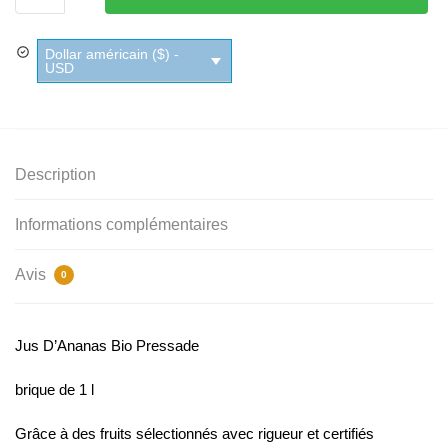
D'Ananas
Bio
Dollar américain ($) -
Pressade
USD
Description
Informations complémentaires
Avis
0
Jus D’Ananas Bio Pressade
brique de 1 l
Grâce à des fruits sélectionnés avec rigueur et certifiés