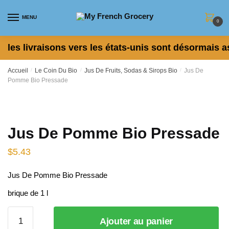
Skip to navigation
Skip to content
MENU
0
les livraisons vers les états-unis sont désormais a
Accueil
/
Le Coin Du Bio
/
Jus De Fruits, Sodas & Sirops Bio
/
Jus De
Pomme Bio Pressade
Jus De Pomme Bio Pressade
$
5.43
Jus De Pomme Bio Pressade
brique de 1 l
quantité
Ajouter au panier
de Jus