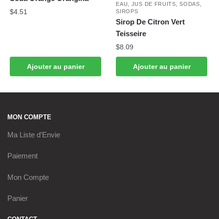
EAU, JUS DE FRUITS, SODAS,
$
4.51
SIROPS
Sirop De Citron Vert
Teisseire
$
8.09
Ajouter au panier
Ajouter au panier
MON COMPTE
Ma Liste d’Envie
Paiement
Mon Compte
Panier