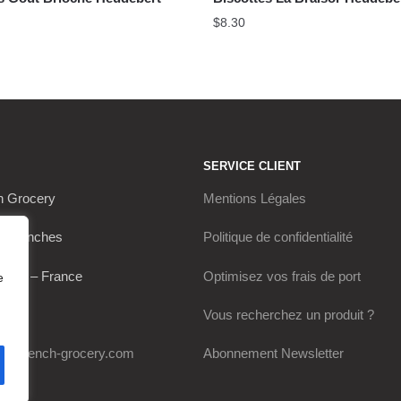
$
8.30
SERVICE CLIENT
h Grocery
Mentions Légales
s Franches
Politique de confidentialité
Thou – France
Optimisez vos frais de port
e
0649
Vous recherchez un produit ?
my-french-grocery.com
Abonnement Newsletter