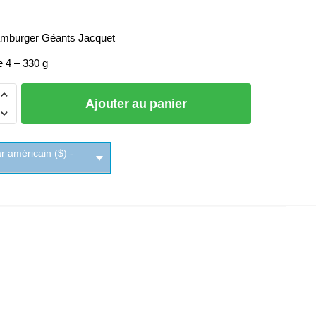
mburger Géants Jacquet
e 4 – 330 g
Ajouter au panier
ger
ar américain ($) -