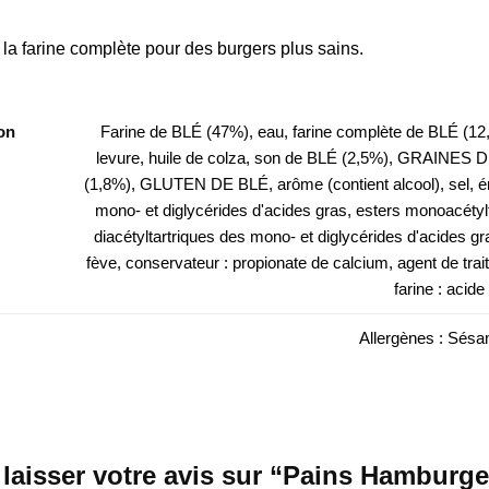
a farine complète pour des burgers plus sains.
on
Farine de BLÉ (47%), eau, farine complète de BLÉ (12
levure, huile de colza, son de BLÉ (2,5%), GRAINE
(1,8%), GLUTEN DE BLÉ, arôme (contient alcool), sel, ém
mono- et diglycérides d'acides gras, esters monoacétylt
diacétyltartriques des mono- et diglycérides d'acides gra
fève, conservateur : propionate de calcium, agent de trai
farine : acid
Allergènes : Sésa
 laisser votre avis sur “Pains Hamburg