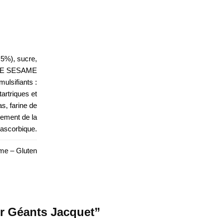
,5%), sucre,
S DE SESAME
ulsifiants :
artriques et
s, farine de
tement de la
e ascorbique.
me – Gluten
er Géants Jacquet”