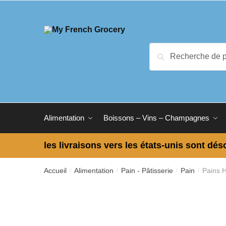
Skip
Skip
to
to
navigation
content
Recherche
Recherche
pour :
Alimentation
Boissons – Vins – Champagnes
les livraisons vers les états-unis sont dés
Accueil
Alimentation
Pain - Pâtisserie
Pain
Pains 
/
/
/
/