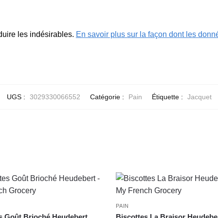
duire les indésirables.
En savoir plus sur la façon dont les don
UGS :
3029330066552
Catégorie :
Pain
Étiquette :
Jacquet
PAIN
s Goût Brioché Heudebert
Biscottes La Braisor Heudebe