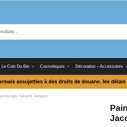
Le Coin Du Bio
Cosmétiques
Décoration – Accessoires
ormais assujetties à des droits de douane. les délais
Hamburger Géants Jacquet
Pai
Jac