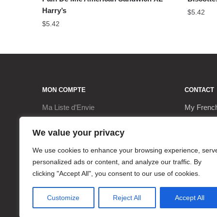
Harry’s
$
5.42
$
5.42
MON COMPTE
CONTACT
Ma Liste d’Envie
My Frenc
Paiement
9, Rue de
We value your privacy
Mon Compte
17290 Le 
We use cookies to enhance your browsing experience, serv
personalized ads or content, and analyze our traffic. By
Panier
+3362063
clicking "Accept All", you consent to our use of cookies.
contact@
Customize
Reject All
Accept All