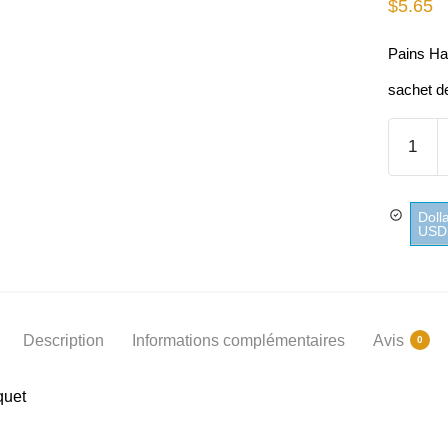
$
5.65
Pains Ha
sachet d
quantité
de
Pains
Hambur
Doll
Géants
USD
Jacquet
Description
Informations complémentaires
Avis
0
quet