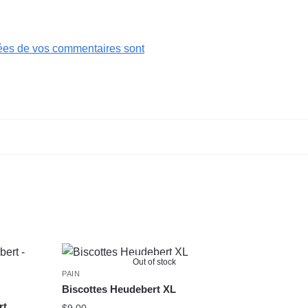
nées de vos commentaires sont
Out of stock
PAIN
Biscottes Heudebert XL
rt
$
9.00