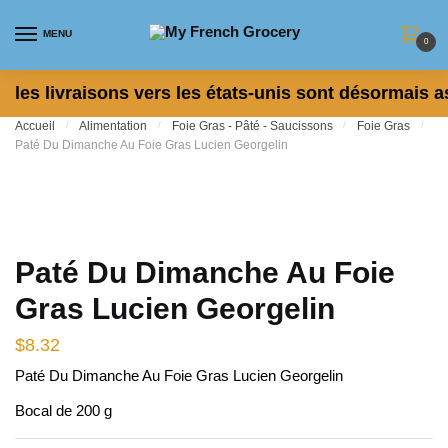
Skip to navigation
Skip to content
MENU
0
les livraisons vers les états-unis sont désormais a
Accueil
/
Alimentation
/
Foie Gras - Pâté - Saucissons
/
Foie Gras
/
Paté Du Dimanche Au Foie Gras Lucien Georgelin
Paté Du Dimanche Au Foie
Gras Lucien Georgelin
$
8.32
Paté Du Dimanche Au Foie Gras Lucien Georgelin
Bocal de 200 g