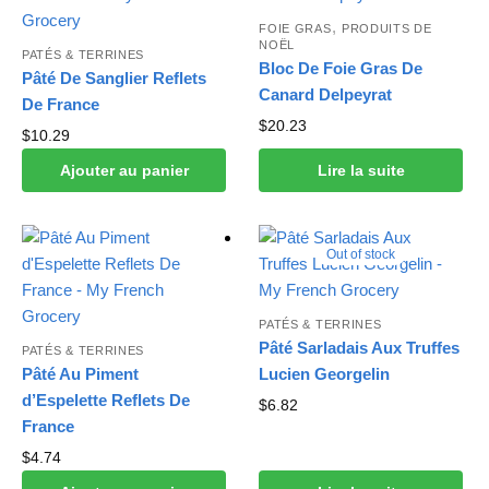
,
FOIE GRAS
PRODUITS DE
NOËL
PATÉS & TERRINES
Bloc De Foie Gras De
Pâté De Sanglier Reflets
Canard Delpeyrat
De France
$
20.23
$
10.29
Ajouter au panier
Lire la suite
Out of stock
PATÉS & TERRINES
Pâté Sarladais Aux Truffes
PATÉS & TERRINES
Pâté Au Piment
Lucien Georgelin
d’Espelette Reflets De
$
6.82
France
$
4.74